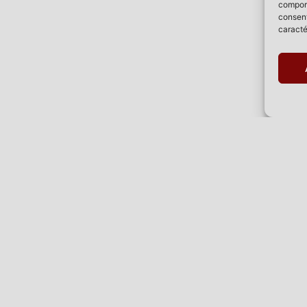
comport
consent
caracté