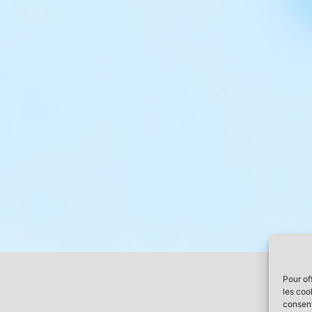
Pour of
les coo
consent